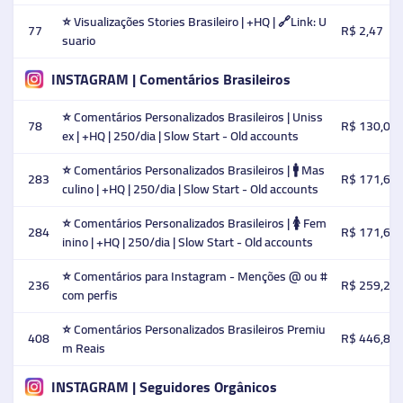
⭐ Visualizações Stories Brasileiro | +HQ | 🔗Link: U
77
R$ 2,47
suario
INSTAGRAM | Comentários Brasileiros
⭐️ Comentários Personalizados Brasileiros | Uniss
78
R$ 130,00
ex | +HQ | 250/dia | Slow Start - Old accounts
⭐️ Comentários Personalizados Brasileiros | 🚹 Mas
283
R$ 171,60
culino | +HQ | 250/dia | Slow Start - Old accounts
⭐️ Comentários Personalizados Brasileiros | 🚺 Fem
284
R$ 171,60
inino | +HQ | 250/dia | Slow Start - Old accounts
⭐️ Comentários para Instagram - Menções @ ou #
236
R$ 259,20
com perfis
⭐️ Comentários Personalizados Brasileiros Premiu
408
R$ 446,88
m Reais
INSTAGRAM | Seguidores Orgânicos