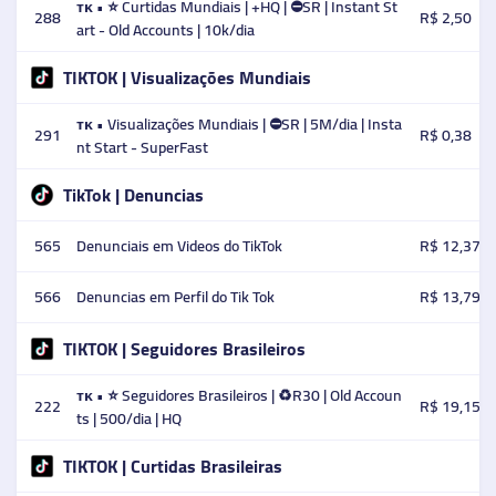
ᴛᴋ • ⭐️ Curtidas Mundiais | +HQ | ⛔SR | Instant St
288
R$ 2,50
art - Old Accounts | 10k/dia
TIKTOK | Visualizações Mundiais
ᴛᴋ • Visualizações Mundiais | ⛔SR | 5M/dia | Insta
291
R$ 0,38
nt Start - SuperFast
TikTok | Denuncias
565
Denunciais em Videos do TikTok
R$ 12,37
566
Denuncias em Perfil do Tik Tok
R$ 13,79
TIKTOK | Seguidores Brasileiros
ᴛᴋ • ⭐ Seguidores Brasileiros | ♻️R30 | Old Accoun
222
R$ 19,15
ts | 500/dia | HQ
TIKTOK | Curtidas Brasileiras