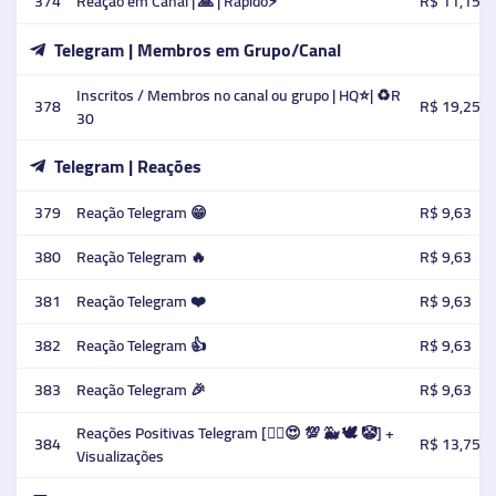
374
Reação em Canal | 🙏 | Rápido⚡️
R$ 11,15
Telegram | Membros em Grupo/Canal
Inscritos / Membros no canal ou grupo | HQ⭐️| ♻️R
378
R$ 19,25
30
Telegram | Reações
379
Reação Telegram 😁
R$ 9,63
380
Reação Telegram 🔥
R$ 9,63
381
Reação Telegram ❤️
R$ 9,63
382
Reação Telegram 👍
R$ 9,63
383
Reação Telegram 🎉
R$ 9,63
Reações Positivas Telegram [❤️‍🔥😍 💯 🐳 🕊 🤡] +
384
R$ 13,75
Visualizações