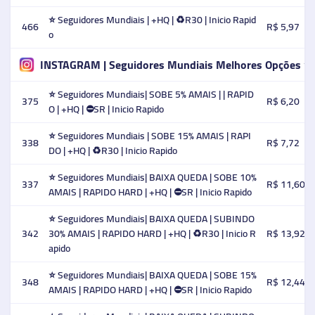
⭐ Seguidores Mundiais | +HQ | ♻️R30 | Inicio Rapid
466
R$ 5,97
o
INSTAGRAM | Seguidores Mundiais Melhores Opções ⭐
⭐ Seguidores Mundiais| SOBE 5% AMAIS | | RAPID
375
R$ 6,20
O | +HQ | ⛔SR | Inicio Rapido
⭐ Seguidores Mundiais | SOBE 15% AMAIS | RAPI
338
R$ 7,72
DO | +HQ | ♻️R30 | Inicio Rapido
⭐ Seguidores Mundiais| BAIXA QUEDA | SOBE 10%
337
R$ 11,60
AMAIS | RAPIDO HARD | +HQ | ⛔SR | Inicio Rapido
⭐ Seguidores Mundiais| BAIXA QUEDA | SUBINDO
342
30% AMAIS | RAPIDO HARD | +HQ | ♻️R30 | Inicio R
R$ 13,92
apido
⭐ Seguidores Mundiais| BAIXA QUEDA | SOBE 15%
348
R$ 12,44
AMAIS | RAPIDO HARD | +HQ | ⛔SR | Inicio Rapido