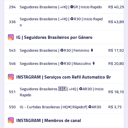
294
Seguidores Brasileiros | +HQ | ⛔SR | Inicio Rapido
R$ 40,29
Seguidores Brasileiros | +HQ | ♻️R30 | Inicio Rapid
336
R$ 43,89
o
IG | Seguidores Brasileiros por Gênero
545
Seguidores Brasileiros | ♻️R30 | Feminino 👩
R$ 17,92
546
Seguidores Brasileiros | ♻️R30 | Masculino 👨
R$ 20,80
INSTAGRAM | Serviços com Refil Automatico Br
Seguidores Brasileiros 🇧🇷 | +HQ | ♻️AR30 | Inicio
551
R$ 18,10
Rapido
550
IG - Curtidas Brasileiras | HQ⭐️| Rápido⚡️| ♻️AR30
R$ 3,75
INSTAGRAM | Membros de canal