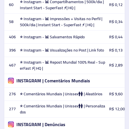
⭐️ Instagram - 📊 Compartilhamentos | 500k/dia |
60
R$ 0,12
Instant Start - SuperFast ⚡️| HQ |
⭐️ Instagram - 📊 Impressões + Visitas no Perfil |
58
R$ 0,34
500k/dia | Instant Start - SuperFast ⚡️ | HQ |
406
⭐️ Instagram - 📊 Salvamentos Rápido
R$ 0,44
396
⭐️ Instagram - 📊 Visualizações no Post | Link foto
R$ 0,13
⭐️ Instagram - 📊 Repost Mundial 100% Real - Sup
467
R$ 2,89
erFast ⚡️| HQ |
INSTAGRAM | Comentários Mundiais
276
⭐️ Comentários Mundiais | Unissex🚹🚺 | Aleatórios
R$ 9,60
⭐️ Comentários Mundiais | Unissex🚹🚺 | Personaliza
277
R$ 12,00
dos
INSTAGRAM | Denúncias