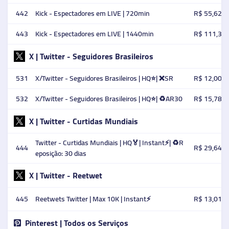
442
Kick - Espectadores em LIVE | 720min
R$ 55,62
443
Kick - Espectadores em LIVE | 1440min
R$ 111,35
X | Twitter - Seguidores Brasileiros
531
X/Twitter - Seguidores Brasileiros | HQ⭐️| ❌SR
R$ 12,00
532
X/Twitter - Seguidores Brasileiros | HQ⭐️| ♻️AR30
R$ 15,78
X | Twitter - Curtidas Mundiais
Twitter - Curtidas Mundiais | HQ🏅| Instant⚡️| ♻️R
444
R$ 29,64
eposição: 30 dias
X | Twitter - Reetwet
445
Reetwets Twitter | Max 10K | Instant⚡️
R$ 13,01
Pinterest | Todos os Serviços