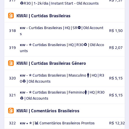
317
R$ 7,57
♻️R30 | 1-2k/dia | Instant Start - Old Accounts
KWAI | Curtidas Brasileiras
ᴋᴡ - Curtidas Brasileiras | HQ | SR⛔ | Old Account
318
R$ 1,50
s
ᴋᴡ - ⭐ Curtidas Brasileiras | HQ | R30♻️ | Old Acco
319
R$ 2,07
unts
KWAI | Curtidas Brasileiras Gênero
ᴋᴡ - ⭐ Curtidas Brasileiras | Masculino 🚹 | HQ | R3
320
R$ 5,15
0♻️ | Old Accounts
ᴋᴡ - ⭐ Curtidas Brasileiras | Feminino🚺 | HQ | R30
321
R$ 5,15
♻️ | Old Accounts
KWAI | Comentários Brasileiros
322
ᴋᴡ • ⭐ | 📊 Comentários Brasileiros Prontos
R$ 12,32