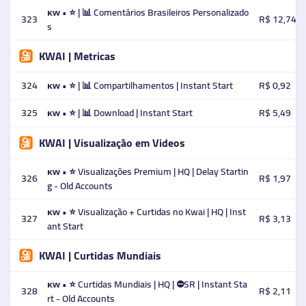
ᴋᴡ • ⭐ | 📊 Comentários Brasileiros Personalizado
323
R$ 12,74
s
KWAI | Metricas
324
ᴋᴡ • ⭐ | 📊 Compartilhamentos | Instant Start
R$ 0,92
325
ᴋᴡ • ⭐ | 📊 Download | Instant Start
R$ 5,49
KWAI | Visualização em Videos
ᴋᴡ • ⭐ Visualizações Premium | HQ | Delay Startin
326
R$ 1,97
g - Old Accounts
ᴋᴡ • ⭐ Visualização + Curtidas no Kwai | HQ | Inst
327
R$ 3,13
ant Start
KWAI | Curtidas Mundiais
ᴋᴡ • ⭐️ Curtidas Mundiais | HQ | ⛔SR | Instant Sta
328
R$ 2,11
rt - Old Accounts