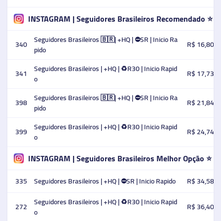
INSTAGRAM | Seguidores Brasileiros Recomendado ⭐
Seguidores Brasileiros 🇧🇷| +HQ | ⛔SR | Inicio Ra
340
R$ 16,80
pido
Seguidores Brasileiros | +HQ | ♻️R30 | Inicio Rapid
341
R$ 17,73
o
Seguidores Brasileiros 🇧🇷| +HQ | ⛔SR | Inicio Ra
398
R$ 21,84
pido
Seguidores Brasileiros | +HQ | ♻️R30 | Inicio Rapid
399
R$ 24,74
o
INSTAGRAM | Seguidores Brasileiros Melhor Opção ⭐
335
Seguidores Brasileiros | +HQ | ⛔SR | Inicio Rapido
R$ 34,58
Seguidores Brasileiros | +HQ | ♻️R30 | Inicio Rapid
272
R$ 36,40
o