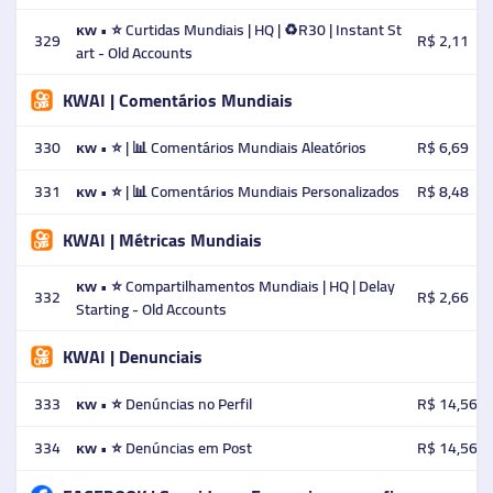
ᴋᴡ • ⭐️ Curtidas Mundiais | HQ | ♻️R30 | Instant St
329
R$ 2,11
art - Old Accounts
KWAI | Comentários Mundiais
330
ᴋᴡ • ⭐ | 📊 Comentários Mundiais Aleatórios
R$ 6,69
331
ᴋᴡ • ⭐ | 📊 Comentários Mundiais Personalizados
R$ 8,48
KWAI | Métricas Mundiais
ᴋᴡ • ⭐ Compartilhamentos Mundiais | HQ | Delay
332
R$ 2,66
Starting - Old Accounts
KWAI | Denunciais
333
ᴋᴡ • ⭐ Denúncias no Perfil
R$ 14,56
334
ᴋᴡ • ⭐ Denúncias em Post
R$ 14,56