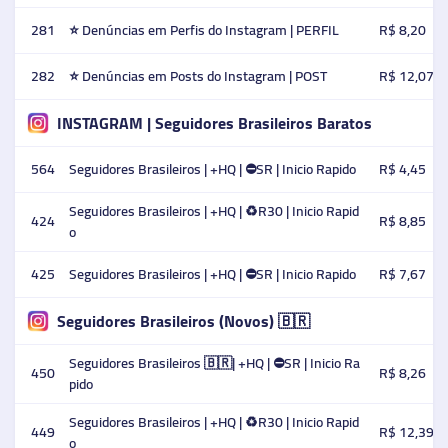
281
⭐ Denúncias em Perfis do Instagram | PERFIL
R$ 8,20
282
⭐ Denúncias em Posts do Instagram | POST
R$ 12,07
INSTAGRAM | Seguidores Brasileiros Baratos
564
Seguidores Brasileiros | +HQ | ⛔SR | Inicio Rapido
R$ 4,45
Seguidores Brasileiros | +HQ | ♻️R30 | Inicio Rapid
424
R$ 8,85
o
425
Seguidores Brasileiros | +HQ | ⛔SR | Inicio Rapido
R$ 7,67
Seguidores Brasileiros (Novos) 🇧🇷
Seguidores Brasileiros 🇧🇷| +HQ | ⛔SR | Inicio Ra
450
R$ 8,26
pido
Seguidores Brasileiros | +HQ | ♻️R30 | Inicio Rapid
449
R$ 12,39
o