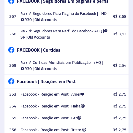
FACEBOOK | Seguidores Em paginas e perfis
ꜰʙ • ⭐ Seguidores Para Pagina do Facebook | +HQ |
267
R$ 3,68
♻️R30 | Old Accounts
ꜰʙ • ⭐ Seguidores Para Perfil do Facebook +HQ |⛔
268
R$ 3,13
SR| Old Accounts
FACEBOOK | Curtidas
ꜰʙ • ⭐ Curtidas Mundiais em Publicação | +HQ |
269
R$ 2,54
♻️R30 | Old Accounts
Facebook | Reações em Post
353
Facebook - Reação em Post | Amei❤️
R$ 2,75
354
Facebook - Reação em Post | Haha😁
R$ 2,75
355
Facebook - Reação em Post | Grr😡
R$ 2,75
356
Facebook - Reação em Post | Triste 😢
R$ 2,75