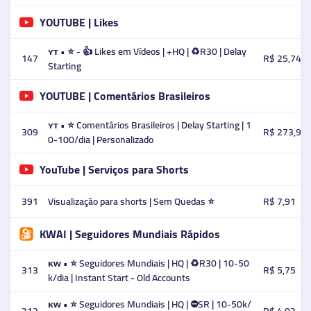
YOUTUBE | Likes
ʏᴛ • ⭐ - 👍 Likes em Vídeos | +HQ | ♻️R30 | Delay
147
R$ 25,74
Starting
YOUTUBE | Comentários Brasileiros
ʏᴛ • ⭐ Comentários Brasileiros | Delay Starting | 1
309
R$ 273,90
0-100/dia | Personalizado
YouTube | Serviços para Shorts
391
Visualização para shorts | Sem Quedas ⭐️
R$ 7,91
KWAI | Seguidores Mundiais Rápidos
ᴋᴡ • ⭐ Seguidores Mundiais | HQ | ♻️R30 | 10-50
313
R$ 5,75
k/dia | Instant Start - Old Accounts
ᴋᴡ • ⭐ Seguidores Mundiais | HQ | ⛔SR | 10-50k/