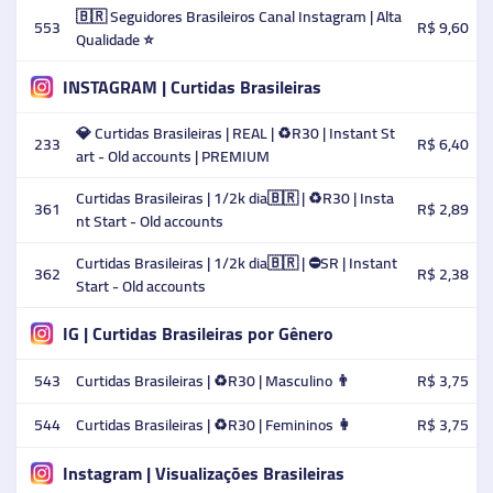
🇧🇷 Seguidores Brasileiros Canal Instagram | Alta
553
R$ 9,60
Qualidade ⭐️
INSTAGRAM | Curtidas Brasileiras
💎 Curtidas Brasileiras | REAL | ♻️R30 | Instant St
233
R$ 6,40
art - Old accounts | PREMIUM
Curtidas Brasileiras | 1/2k dia🇧🇷 | ♻️R30 | Insta
361
R$ 2,89
nt Start - Old accounts
Curtidas Brasileiras | 1/2k dia🇧🇷 | ⛔SR | Instant
362
R$ 2,38
Start - Old accounts
IG | Curtidas Brasileiras por Gênero
543
Curtidas Brasileiras | ♻️R30 | Masculino 👨
R$ 3,75
544
Curtidas Brasileiras | ♻️R30 | Femininos 👩
R$ 3,75
Instagram | Visualizações Brasileiras