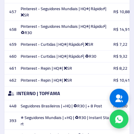
Pinterest - Seguidores Mundiais | HQ⭐️| Rápido⚡️|
457
R$ 10,88
❌SR
Pinterest - Seguidores Mundiais | HQ⭐️| Rápido⚡️|
458
R$ 14,91
♻️R30
459
Pinterest - Curtidas | HQ⭐️| Rápido⚡️| ❌SR
R$ 7,22
460
Pinterest - Curtidas | HQ⭐️| Rápido⚡️| ♻️R30
R$ 9,32
461
Pinterest - Repin | HQ⭐️| ❌SR
R$ 8,22
462
Pinterest - Repin | HQ⭐️| ❌SR
R$ 10,41
INTERNO | TOPFAMA
448
Seguidores Brasileiros | +HQ | ♻️R30 | + 8 Post
R$ 6,80
⭐ Seguidores Mundiais | +HQ | ♻️R30 | Instant Sta
393
R$ 2,18
rt