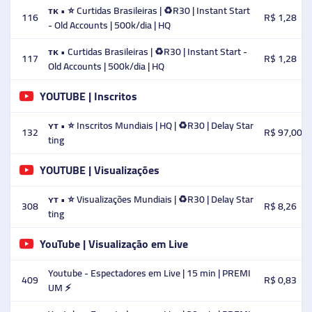
ᴛᴋ • ⭐ Curtidas Brasileiras | ♻️R30 | Instant Start
116
R$ 1,28
- Old Accounts | 500k/dia | HQ
ᴛᴋ • Curtidas Brasileiras | ♻️R30 | Instant Start -
117
R$ 1,28
Old Accounts | 500k/dia | HQ
YOUTUBE | Inscritos
ʏᴛ • ⭐ Inscritos Mundiais | HQ | ♻️R30 | Delay Star
132
R$ 97,00
ting
YOUTUBE | Visualizações
ʏᴛ • ⭐ Visualizações Mundiais | ♻️R30 | Delay Star
308
R$ 8,26
ting
YouTube | Visualização em Live
Youtube - Espectadores em Live | 15 min | PREMI
409
R$ 0,83
UM ⚡️