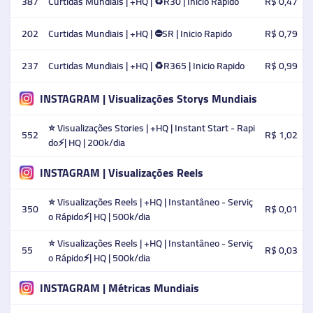
387
Curtidas Mundiais | +HQ | ♻️R30 | Inicio Rapido
R$ 0,47
202
Curtidas Mundiais | +HQ | ⛔SR | Inicio Rapido
R$ 0,79
237
Curtidas Mundiais | +HQ | ♻️R365 | Inicio Rapido
R$ 0,99
INSTAGRAM | Visualizações Storys Mundiais
⭐ Visualizações Stories | +HQ | Instant Start - Rapi
552
R$ 1,02
do⚡️| HQ | 200k/dia
INSTAGRAM | Visualizações Reels
⭐ Visualizações Reels | +HQ | Instantâneo - Serviç
350
R$ 0,01
o Rápido⚡️| HQ | 500k/dia
⭐ Visualizações Reels | +HQ | Instantâneo - Serviç
55
R$ 0,03
o Rápido⚡️| HQ | 500k/dia
INSTAGRAM | Métricas Mundiais