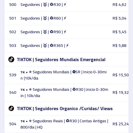
500
Seguidores | 🥇 | ♻️R30 | ⚡️
R$ 4,62
501
Seguidores | 🥇 | ♻️R60 | ⚡️
R$ 5,04
502
Seguidores | 🥇 | ♻️R90 | ⚡️
R$ 5,45
503
Seguidores | 🥇 | ♻️R365 | ⚡️
R$ 5,88
TIKTOK | Seguidores Mundiais Emergencial
ᴛᴋ • ⭐️ Seguidores Mundiais | ⛔SR | Inicio 0-30mi
539
R$ 15,50
n |10k/dia
ᴛᴋ • ⭐️ Seguidores Mundiais | ♻️R30 | inicio 0-30m
540
R$ 19,32
in | 10k/dia
TIKTOK | Seguidores Organico /Curidas/ Views
ᴛᴋ • ⭐ Seguidores Reais | ♻️R30 | Contas Antigas |
504
R$ 25,24
800/dia | HQ